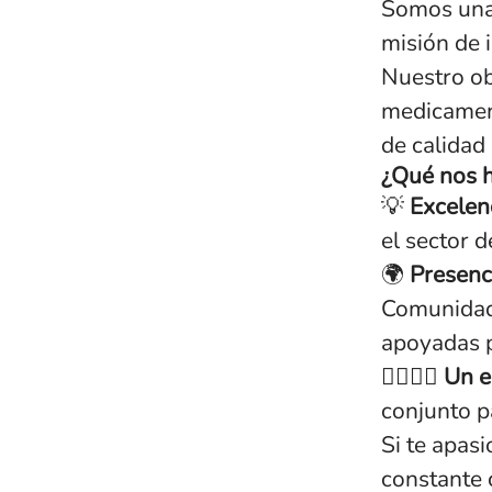
Somos una 
misión de i
Nuestro obj
medicament
de calidad
¿Qué nos h
💡
Excelenc
el sector d
🌍
Presenc
Comunidad 
apoyadas p
👩‍⚕️👨‍⚕️
Un e
conjunto p
Si te apasi
constante 