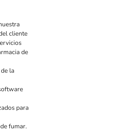
 nuestra
el cliente
ervicios
armacia de
 de la
software
izados para
 de fumar.