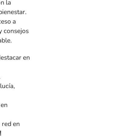
n la
bienestar.
ceso a
y consejos
able.
destacar en
,
ucía,
 en
a red en
!