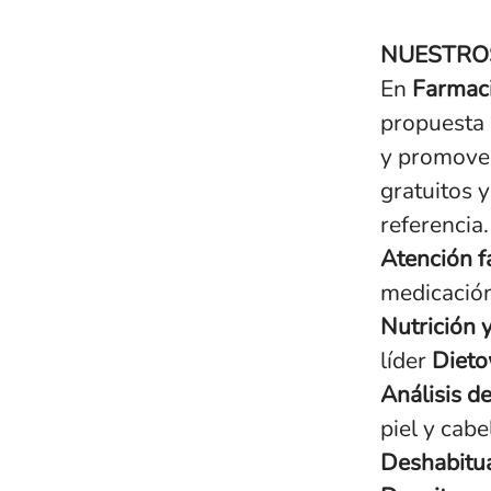
NUESTROS
En
Farmaci
propuesta 
y promover
gratuitos 
referencia.
Atención 
medicación
Nutrición y
líder
Dieto
Análisis d
piel y cabe
Deshabitua