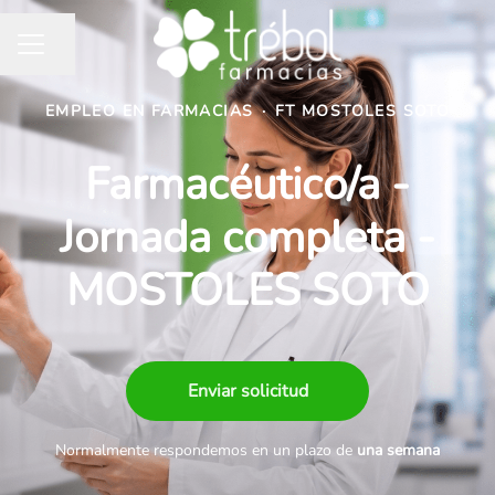
Compartir página
MENÚ DE EMPLEO
EMPLEO EN FARMACIAS
·
FT MOSTOLES SOTO
Farmacéutico/a -
Jornada completa -
MOSTOLES SOTO
Enviar solicitud
Normalmente respondemos en un plazo de
una semana